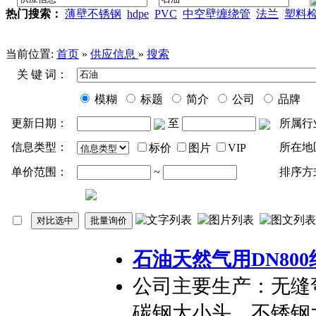
热门搜索：
薄壁不锈钢
hdpe
PVC
中空壁缠绕管
法兰
塑料
当前位置:
首页
»
供应信息
»
搜索
关 键 词：
模糊
标题
简介
公司
品牌
更新日期：
至
所属行
信息类型：
所在地
标价
图片
VIP
单价范围：
~
排序方
石油
天然气用DN80
公司主要生产：无缝
碳钢大小头、不锈钢