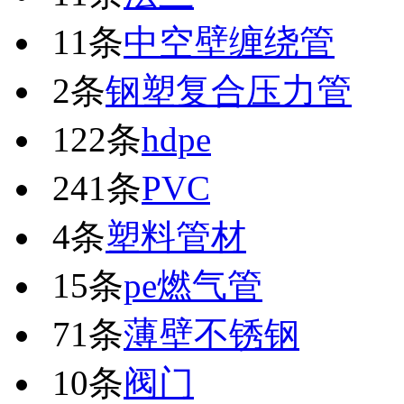
11条
中空壁缠绕管
2条
钢塑复合压力管
122条
hdpe
241条
PVC
4条
塑料管材
15条
pe燃气管
71条
薄壁不锈钢
10条
阀门