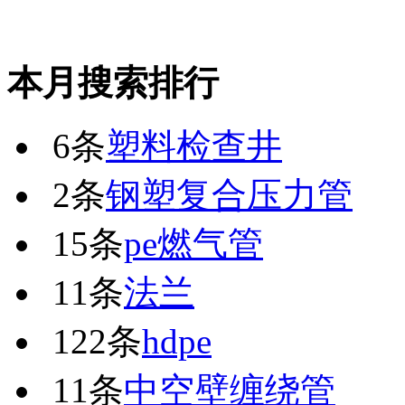
本月搜索排行
6条
塑料检查井
2条
钢塑复合压力管
15条
pe燃气管
11条
法兰
122条
hdpe
11条
中空壁缠绕管