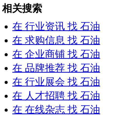
相关搜索
在
行业资讯
找 石油
在
求购信息
找 石油
在
企业商铺
找 石油
在
品牌推荐
找 石油
在
行业展会
找 石油
在
人才招聘
找 石油
在
在线杂志
找 石油