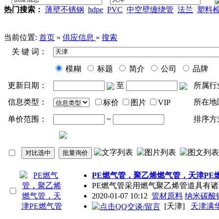
热门搜索：
薄壁不锈钢
hdpe
PVC
中空壁缠绕管
法兰
塑料
当前位置:
首页
»
供应信息
»
搜索
关 键 词：
模糊
标题
简介
公司
品牌
更新日期：
至
所属行
信息类型：
所在地
标价
图片
VIP
单价范围：
~
排序方
PE燃气管，聚乙烯燃气管，
天津
PE
PE燃气管采用燃气聚乙烯管道具有
2020-01-07 10:12
管材原料
纳米碳酸
[天津]
天津满