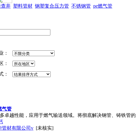
检查井
塑料管材
钢塑复合压力管
不锈钢管
pe燃气管
业：
区：
式：
燃气管
诸多卓越性能，应用于燃气输送领域。将彻底解决钢管、铸铁管
钙
华管材有限公司v
[未核实]