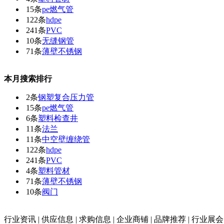
15条
pe燃气管
122条
hdpe
241条
PVC
10条
无缝钢管
71条
薄壁不锈钢
本月搜索排行
2条
钢塑复合压力管
15条
pe燃气管
6条
塑料检查井
11条
法兰
11条
中空壁缠绕管
122条
hdpe
241条
PVC
4条
塑料管材
71条
薄壁不锈钢
10条
阀门
行业资讯
|
供应信息
|
求购信息
|
企业商铺
|
品牌推荐
|
行业展会