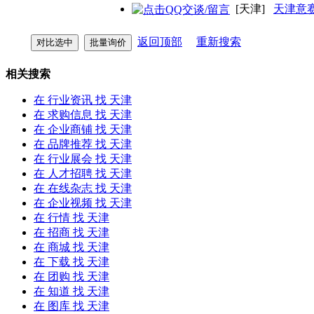
[天津]
天津意
返回顶部
重新搜索
相关搜索
在
行业资讯
找 天津
在
求购信息
找 天津
在
企业商铺
找 天津
在
品牌推荐
找 天津
在
行业展会
找 天津
在
人才招聘
找 天津
在
在线杂志
找 天津
在
企业视频
找 天津
在
行情
找 天津
在
招商
找 天津
在
商城
找 天津
在
下载
找 天津
在
团购
找 天津
在
知道
找 天津
在
图库
找 天津