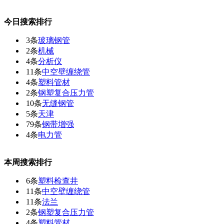
今日搜索排行
3条
玻璃钢管
2条
机械
4条
分析仪
11条
中空壁缠绕管
4条
塑料管材
2条
钢塑复合压力管
10条
无缝钢管
5条
天津
79条
钢带增强
4条
电力管
本周搜索排行
6条
塑料检查井
11条
中空壁缠绕管
11条
法兰
2条
钢塑复合压力管
4条
塑料管材