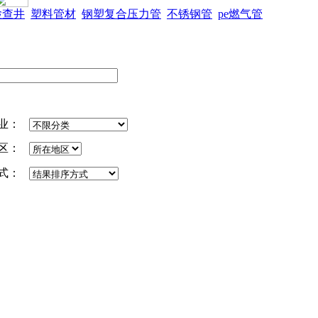
检查井
塑料管材
钢塑复合压力管
不锈钢管
pe燃气管
业：
区：
式：