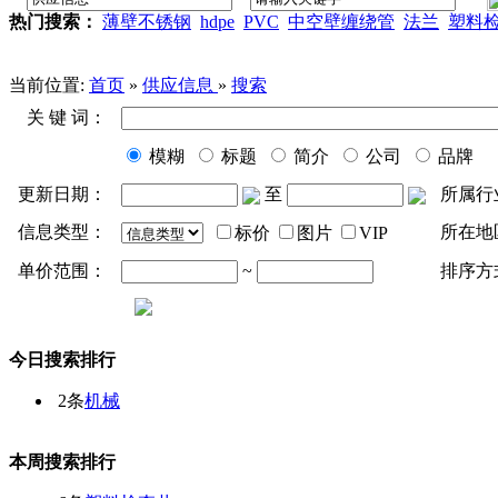
热门搜索：
薄壁不锈钢
hdpe
PVC
中空壁缠绕管
法兰
塑料
当前位置:
首页
»
供应信息
»
搜索
关 键 词：
模糊
标题
简介
公司
品牌
更新日期：
至
所属行
信息类型：
所在地
标价
图片
VIP
单价范围：
~
排序方
今日搜索排行
2条
机械
本周搜索排行