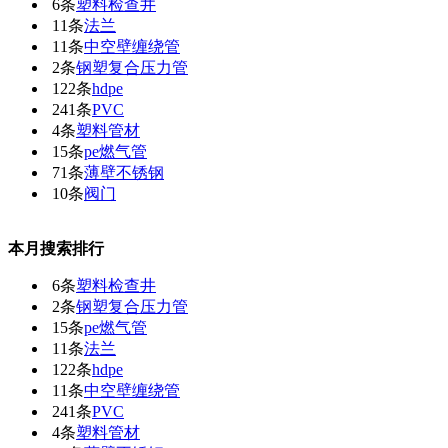
6条
塑料检查井
11条
法兰
11条
中空壁缠绕管
2条
钢塑复合压力管
122条
hdpe
241条
PVC
4条
塑料管材
15条
pe燃气管
71条
薄壁不锈钢
10条
阀门
本月搜索排行
6条
塑料检查井
2条
钢塑复合压力管
15条
pe燃气管
11条
法兰
122条
hdpe
11条
中空壁缠绕管
241条
PVC
4条
塑料管材