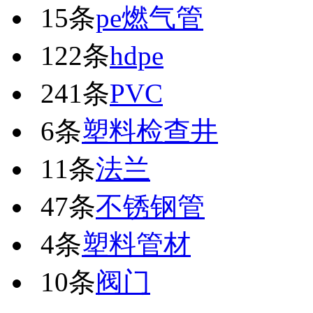
15条
pe燃气管
122条
hdpe
241条
PVC
6条
塑料检查井
11条
法兰
47条
不锈钢管
4条
塑料管材
10条
阀门