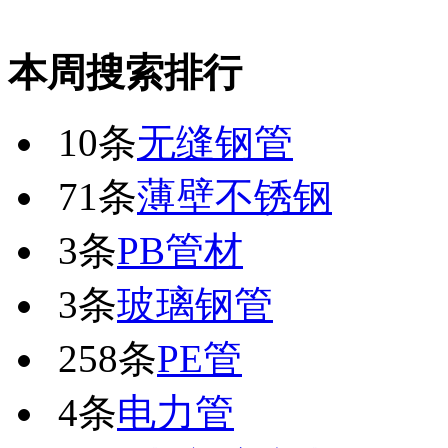
本周搜索排行
10条
无缝钢管
71条
薄壁不锈钢
3条
PB管材
3条
玻璃钢管
258条
PE管
4条
电力管