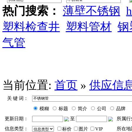
热门搜索：
薄壁不锈钢
h
塑料检查井
塑料管材
钢
气管
当前位置:
首页
»
供应信
关 键 词：
模糊
标题
简介
公司
品牌
更新日期：
至
所属行
信息类型：
所在地
标价
图片
VIP