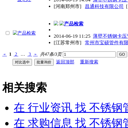
[河南郑州市]
昌通科技有限公司
产品检索
2014-06-19 11:25
薄壁不锈钢卡压
[江苏常州市]
常州市宝硕管件有
«
1
2
…
3
»
共47条/3页
返回顶部
重新搜索
相关搜索
在
行业资讯
找 不锈钢
在
求购信息
找 不锈钢