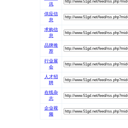
讯
供应信
息
求购信
息
品牌推
荐
行业展
会
人才招
聘
在线杂
志
企业视
频