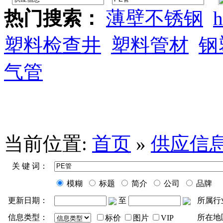
热门搜索：
薄壁不锈钢
h
塑料检查井
塑料管材
钢
气管
当前位置:
首页
»
供应信
关 键 词：
模糊
标题
简介
公司
品牌
更新日期：
至
所属行
信息类型：
所在地
标价
图片
VIP