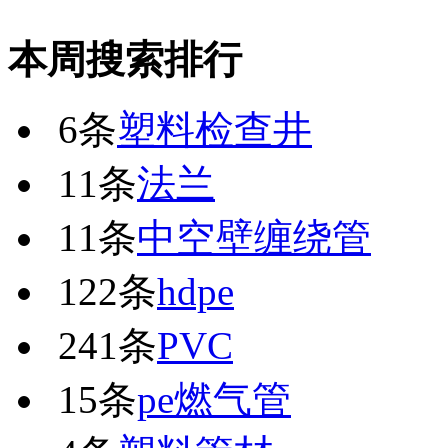
本周搜索排行
6条
塑料检查井
11条
法兰
11条
中空壁缠绕管
122条
hdpe
241条
PVC
15条
pe燃气管