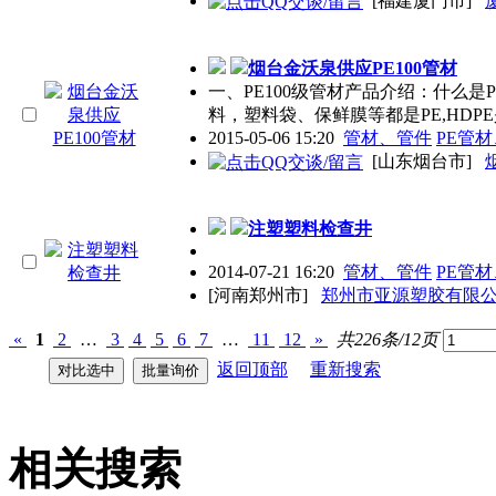
[福建厦门市]
烟台金沃泉供应PE100管材
一、PE100级管材产品介绍：什么是
料，塑料袋、保鲜膜等都是PE,HDP
2015-05-06 15:20
管材、管件
PE管
[山东烟台市]
注塑塑料检查井
2014-07-21 16:20
管材、管件
PE管
[河南郑州市]
郑州市亚源塑胶有限
«
1
2
…
3
4
5
6
7
…
11
12
»
共226条/12页
返回顶部
重新搜索
相关搜索