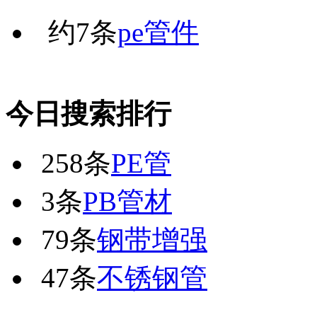
约
7
条
pe管件
今日搜索排行
258条
PE管
3条
PB管材
79条
钢带增强
47条
不锈钢管