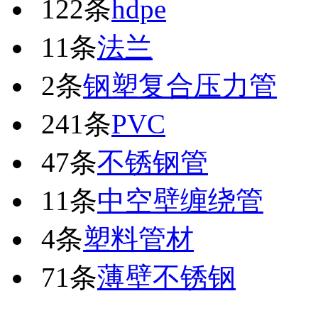
122条
hdpe
11条
法兰
2条
钢塑复合压力管
241条
PVC
47条
不锈钢管
11条
中空壁缠绕管
4条
塑料管材
71条
薄壁不锈钢