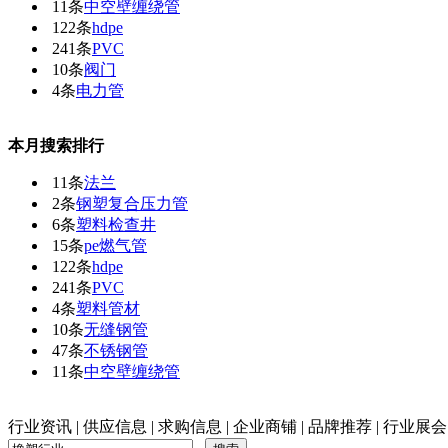
11条
中空壁缠绕管
122条
hdpe
241条
PVC
10条
阀门
4条
电力管
本月搜索排行
11条
法兰
2条
钢塑复合压力管
6条
塑料检查井
15条
pe燃气管
122条
hdpe
241条
PVC
4条
塑料管材
10条
无缝钢管
47条
不锈钢管
11条
中空壁缠绕管
行业资讯
|
供应信息
|
求购信息
|
企业商铺
|
品牌推荐
|
行业展会