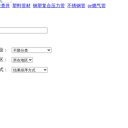
检查井
塑料管材
钢塑复合压力管
不锈钢管
pe燃气管
业：
区：
式：