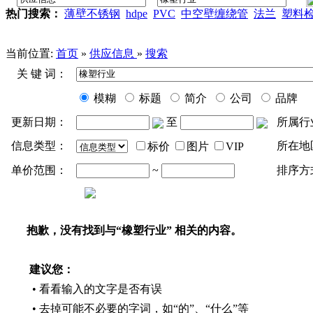
热门搜索：
薄壁不锈钢
hdpe
PVC
中空壁缠绕管
法兰
塑料
当前位置:
首页
»
供应信息
»
搜索
关 键 词：
模糊
标题
简介
公司
品牌
更新日期：
至
所属行
信息类型：
所在地
标价
图片
VIP
单价范围：
~
排序方
抱歉，没有找到与“
橡塑行业
” 相关的内容。
建议您：
• 看看输入的文字是否有误
• 去掉可能不必要的字词，如“的”、“什么”等