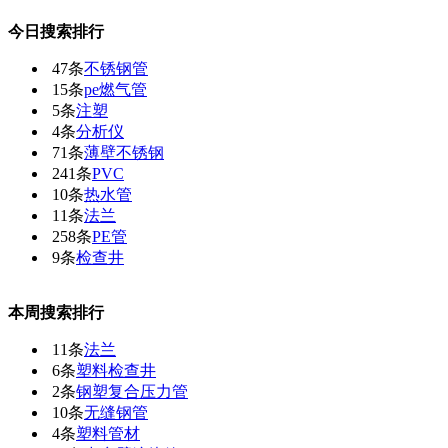
今日搜索排行
47条
不锈钢管
15条
pe燃气管
5条
注塑
4条
分析仪
71条
薄壁不锈钢
241条
PVC
10条
热水管
11条
法兰
258条
PE管
9条
检查井
本周搜索排行
11条
法兰
6条
塑料检查井
2条
钢塑复合压力管
10条
无缝钢管
4条
塑料管材