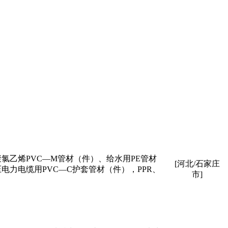
氯乙烯PVC—M管材（件）、给水用PE管材
[河北/石家庄
电力电缆用PVC—C护套管材（件），PPR、
市]