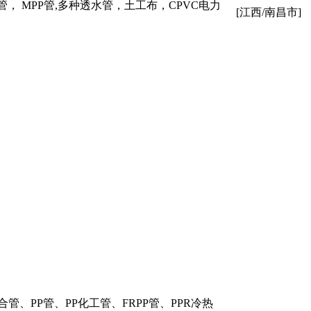
， MPP管,多种透水管，土工布，CPVC电力
[江西/南昌市]
、PP管、PP化工管、FRPP管、PPR冷热