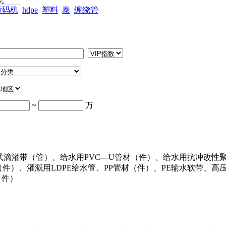
喷码机
hdpe
塑料
泰
缠绕管
~
万
式滴灌带（管）、给水用PVC—U管材（件）、给水用抗冲改性聚
件）、灌溉用LDPE给水管、PP管材（件）、PE输水软带、高压
（件）