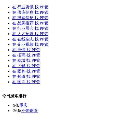
在
行业资讯
找 PP管
在
供应信息
找 PP管
在
求购信息
找 PP管
在
品牌推荐
找 PP管
在
行业展会
找 PP管
在
人才招聘
找 PP管
在
在线杂志
找 PP管
在
企业视频
找 PP管
在
行情
找 PP管
在
招商
找 PP管
在
商城
找 PP管
在
下载
找 PP管
在
团购
找 PP管
在
知道
找 PP管
在
图库
找 PP管
今日搜索排行
9条
重庆
26条
不锈钢管