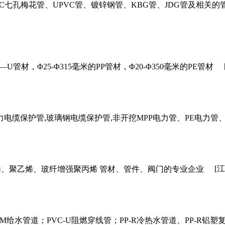
VC七孔梅花管、UPVC管、镀锌钢管、KBG管、JDG管及相
—U管材，Φ25-Φ315毫米的PP管材，Φ20-Φ350毫米的PE管材
,电力电缆保护管,玻璃钢电缆保护管,非开挖MPP电力管、PE电力管
[
管,聚丙烯、聚乙烯、玻纤增强聚丙烯 管材、管件、阀门的专业企业
-M给水管道；PVC-U阻燃穿线管；PP-R冷热水管道、PP-R铝塑