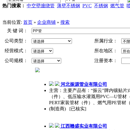
热门搜索：
中空壁缠绕管
薄壁不锈钢
PVC
不锈钢
燃气管
当前位置:
首页
»
企业商铺
»
搜索
关 键 词：
公司类型：
所属行业：
经营模式：
所在地区：
公司规模：
注册资本：
河北振源管业有限公司
主营：主要产品有：“振云”牌内镶贴片
（件）、低压输水灌溉用PVC—U管材（
PERT家装管材（件）、燃气用PE管材
(制造商) [已核实]
江西赣盛实业有限公司