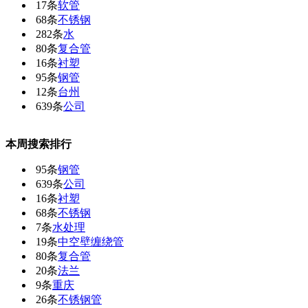
17条
软管
68条
不锈钢
282条
水
80条
复合管
16条
衬塑
95条
钢管
12条
台州
639条
公司
本周搜索排行
95条
钢管
639条
公司
16条
衬塑
68条
不锈钢
7条
水处理
19条
中空壁缠绕管
80条
复合管
20条
法兰
9条
重庆
26条
不锈钢管