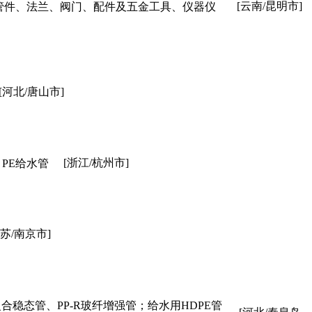
[云南/昆明市]
关的管件、法兰、阀门、配件及五金工具、仪器仪
[河北/唐山市]
[浙江/杭州市]
、PE给水管
江苏/南京市]
复合稳态管、PP-R玻纤增强管；给水用HDPE管