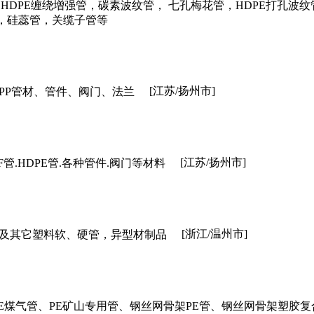
HDPE缠绕增强管，碳素波纹管， 七孔梅花管，HDPE打孔波纹管
管，硅蕊管，关缆子管等
[江苏/扬州市]
FRPP管材、管件、阀门、法兰
[江苏/扬州市]
DF管.HDPE管.各种管件.阀门等材料
[浙江/温州市]
管以及其它塑料软、硬管，异型材制品
PE煤气管、PE矿山专用管、钢丝网骨架PE管、钢丝网骨架塑胶复合管