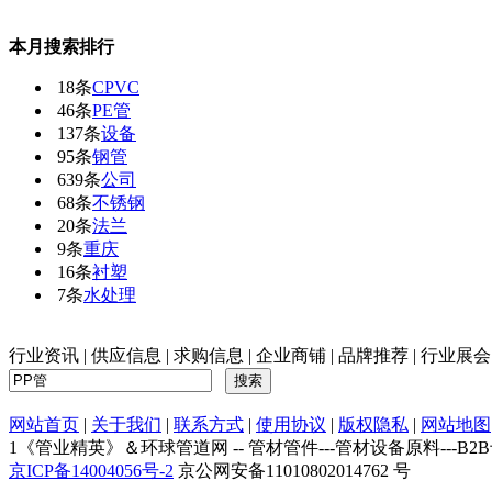
本月搜索排行
18条
CPVC
46条
PE管
137条
设备
95条
钢管
639条
公司
68条
不锈钢
20条
法兰
9条
重庆
16条
衬塑
7条
水处理
行业资讯
|
供应信息
|
求购信息
|
企业商铺
|
品牌推荐
|
行业展会
网站首页
|
关于我们
|
联系方式
|
使用协议
|
版权隐私
|
网站地图
1《管业精英》＆环球管道网 -- 管材管件---管材设备原料---B2B专业电子商
京ICP备14004056号-2
京公网安备11010802014762 号