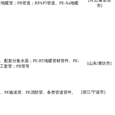
[河北/秦皇岛
暖管；PB管道；RPAP5管道、PE-Xa地暖
市]
管、配套分集水器；PE-RT地暖管材管件、PE-
[山东/潍坊市]
电工套管；PB管等
[浙江/宁波市]
材、PE输送管、PE消防管、各类管道管件。