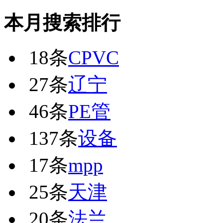
本月搜索排行
18条
CPVC
27条
辽宁
46条
PE管
137条
设备
17条
mpp
25条
天津
20条
法兰