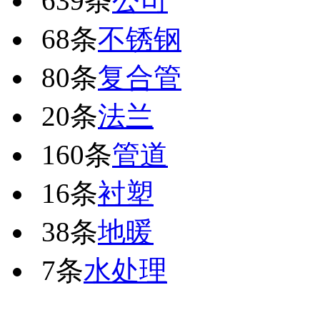
639条
公司
68条
不锈钢
80条
复合管
20条
法兰
160条
管道
16条
衬塑
38条
地暖
7条
水处理