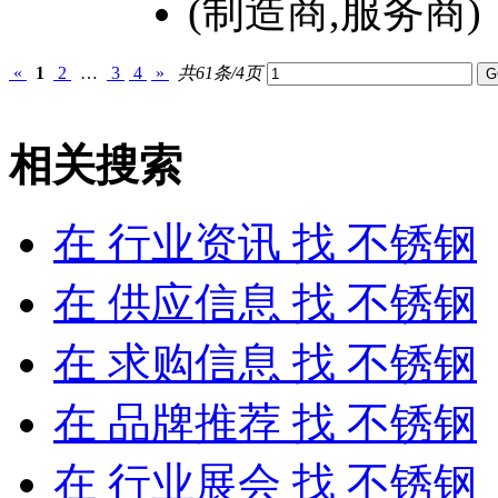
(制造商,服务商)
«
1
2
…
3
4
»
共61条/4页
相关搜索
在
行业资讯
找 不锈钢
在
供应信息
找 不锈钢
在
求购信息
找 不锈钢
在
品牌推荐
找 不锈钢
在
行业展会
找 不锈钢