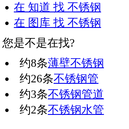
在
知道
找 不锈钢
在
图库
找 不锈钢
您是不是在找?
约
8
条
薄壁不锈钢
约
26
条
不锈钢管
约
3
条
不锈钢管道
约
2
条
不锈钢水管