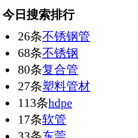
今日搜索排行
26条
不锈钢管
68条
不锈钢
80条
复合管
27条
塑料管材
113条
hdpe
17条
软管
33条
东莞