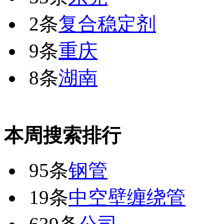
2条
复合稳定剂
9条
重庆
8条
湖南
本周搜索排行
95条
钢管
19条
中空壁缠绕管