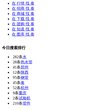
在
行情
找 泰
在
招商
找 泰
在
商城
找 泰
在
下载
找 泰
在
团购
找 泰
在
知道
找 泰
在
图库
找 泰
今日搜索排行
282条
水
28条
热水管
41条
郑州
12条
陕西
95条
钢管
45条
泰
52条
杭州
9条
重庆
2条
试验机
210条
管件