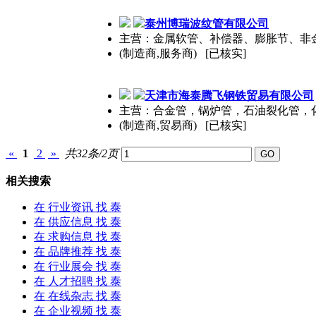
泰
州博瑞波纹管有限公司
主营：金属软管、补偿器、膨胀节、非
(制造商,服务商) [已核实]
天津市海
泰
腾飞钢铁贸易有限公司
主营：合金管，锅炉管，石油裂化管，
(制造商,贸易商) [已核实]
«
1
2
»
共32条/2页
相关搜索
在
行业资讯
找 泰
在
供应信息
找 泰
在
求购信息
找 泰
在
品牌推荐
找 泰
在
行业展会
找 泰
在
人才招聘
找 泰
在
在线杂志
找 泰
在
企业视频
找 泰