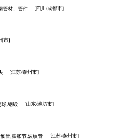
[四川/成都市]
钢管材、管件
州市]
[江苏/泰州市]
头
[山东/潍坊市]
钢球,钢锻
[江苏/泰州市]
氟管,膨胀节,波纹管