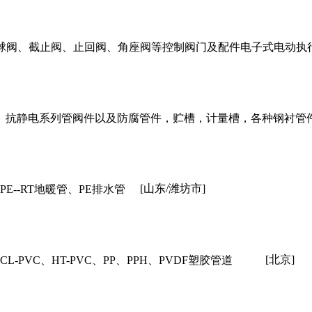
止阀、止回阀、角座阀等控制阀门及配件电子式电动执行器http://ww
防阻燃、抗静电系列管阀件以及防腐管件，贮槽，计量槽，各种钢衬管
[山东/潍坊市]
E--RT地暖管、PE排水管
[北京]
L-PVC、HT-PVC、PP、PPH、PVDF塑胶管道