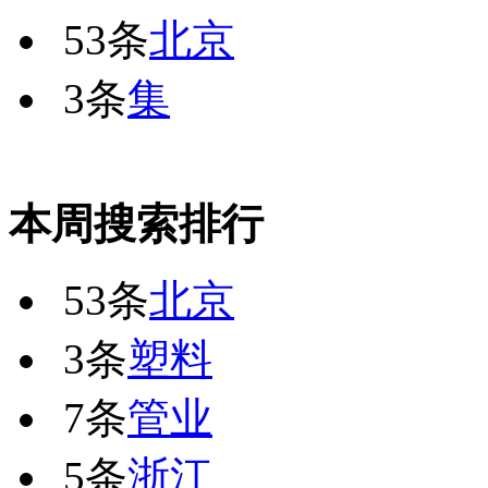
53条
北京
3条
集
本周搜索排行
53条
北京
3条
塑料
7条
管业
5条
浙江