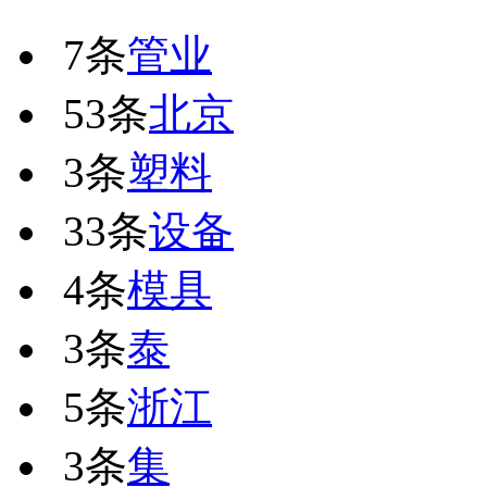
7条
管业
53条
北京
3条
塑料
33条
设备
4条
模具
3条
泰
5条
浙江
3条
集