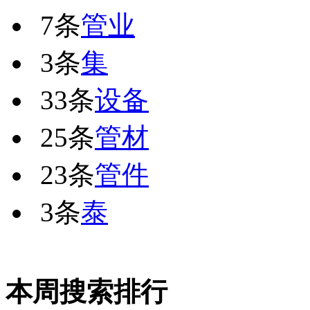
7条
管业
3条
集
33条
设备
25条
管材
23条
管件
3条
泰
本周搜索排行