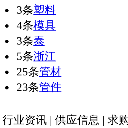
3条
塑料
4条
模具
3条
泰
5条
浙江
25条
管材
23条
管件
行业资讯
|
供应信息
|
求