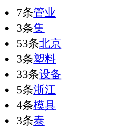
7条
管业
3条
集
53条
北京
3条
塑料
33条
设备
5条
浙江
4条
模具
3条
泰