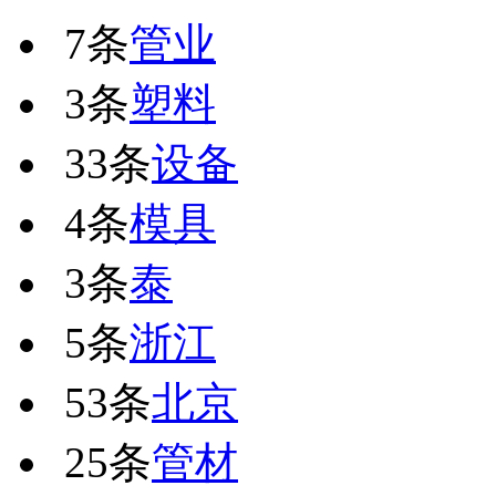
7条
管业
3条
塑料
33条
设备
4条
模具
3条
泰
5条
浙江
53条
北京
25条
管材