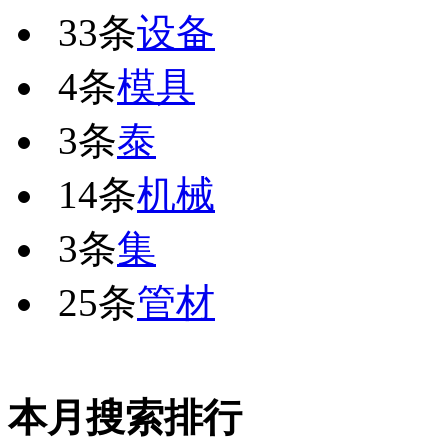
33条
设备
4条
模具
3条
泰
14条
机械
3条
集
25条
管材
本月搜索排行