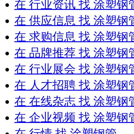
在
行业资讯
找 涂塑钢
在
供应信息
找 涂塑钢
在
求购信息
找 涂塑钢
在
品牌推荐
找 涂塑钢
在
行业展会
找 涂塑钢
在
人才招聘
找 涂塑钢
在
在线杂志
找 涂塑钢
在
企业视频
找 涂塑钢
在
行情
找 涂塑钢管