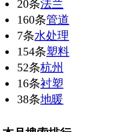
20条
法兰
160条
管道
7条
水处理
154条
塑料
52条
杭州
16条
衬塑
38条
地暖