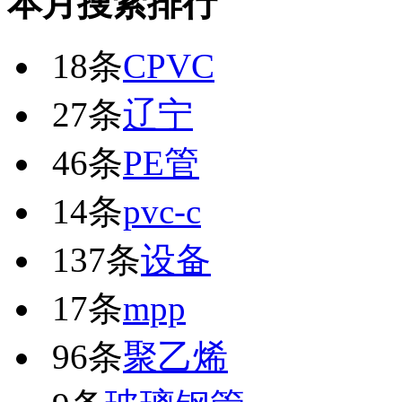
本月搜索排行
18条
CPVC
27条
辽宁
46条
PE管
14条
pvc-c
137条
设备
17条
mpp
96条
聚乙烯