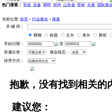
热门搜索：
管道
设备
塑料
郑州
山东省
管材
水展
国际展
当前位置:
首页
»
行业展会
»
搜索
关 键 词：
模糊
标题
主办
承办
展馆
开始日期：
至
所属分类：
展会状态：
排序方式：
抱歉，没有找到相关的
建议您：