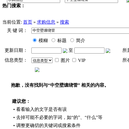
热门搜索：
当前位置:
首页
»
求购信息
»
搜索
关 键 词：
模糊
标题
简介
更新日期：
至
所
信息类型：
所
图片
VIP
抱歉，没有找到与“
中空壁缠绕管
” 相关的内容。
建议您：
• 看看输入的文字是否有误
• 去掉可能不必要的字词，如“的”、“什么”等
• 调整更确切的关键词或搜索条件